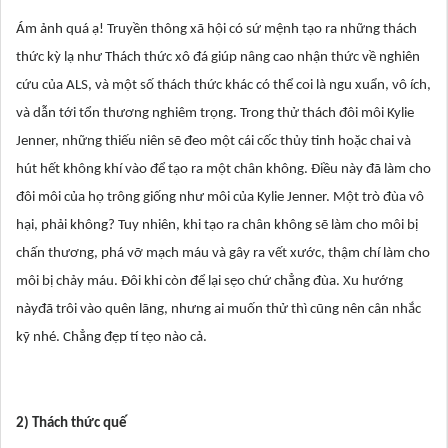
Ám ảnh quá ạ! Truyền thông xã hội có sứ mệnh tạo ra những thách
thức kỳ lạ như Thách thức xô đá giúp nâng cao nhận thức về nghiên
cứu của ALS, và một số thách thức khác có thể coi là ngu xuẩn, vô ích,
và dẫn tới tổn thương nghiêm trọng. Trong thử thách đôi môi Kylie
Jenner, những thiếu niên sẽ đeo một cái cốc thủy tinh hoặc chai và
hút hết không khí vào để tạo ra một chân không. Điều này đã làm cho
đôi môi của họ trông giống như môi của Kylie Jenner. Một trò đùa vô
hại, phải không? Tuy nhiên, khi tạo ra chân không sẽ làm cho môi bị
chấn thương, phá vỡ mạch máu và gây ra vết xước, thậm chí làm cho
môi bị chảy máu. Đôi khi còn để lại sẹo chứ chẳng đùa. Xu hướng
nàyđã trôi vào quên lãng, nhưng ai muốn thử thì cũng nên cân nhắc
kỹ nhé. Chẳng đẹp tí tẹo nào cả.
2) Thách thức quế