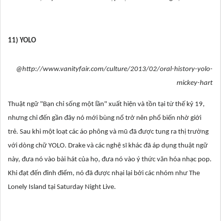
11) YOLO
@http://www.vanityfair.com/culture/2013/02/oral-history-yolo-
mickey-hart
Thuật ngữ "Bạn chỉ sống một lần" xuất hiện và tồn tại từ thế kỷ 19,
nhưng chỉ đến gần đây nó mới bùng nổ trở nên phổ biến nhờ giới
trẻ. Sau khi một loạt các áo phông và mũ đã được tung ra thị trường
với dòng chữ YOLO. Drake và các nghệ sĩ khác đã áp dụng thuật ngữ
này, đưa nó vào bài hát của họ, đưa nó vào ý thức văn hóa nhạc pop.
Khi đạt đến đỉnh điểm, nó đã được nhại lại bởi các nhóm như The
Lonely Island tại Saturday Night Live.