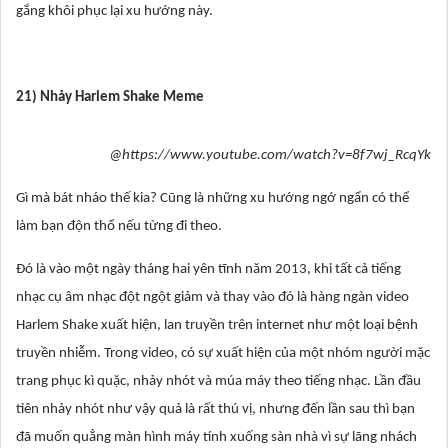
gắng khôi phục lại xu hướng này.
21) Nhảy Harlem Shake Meme
@https://www.youtube.com/watch?v=8f7wj_RcqYk
Gì mà bát nháo thế kia? Cũng là những xu hướng ngớ ngẩn có thể
làm bạn độn thổ nếu từng đi theo.
Đó là vào một ngày tháng hai yên tĩnh năm 2013, khi tất cả tiếng
nhạc cụ âm nhạc đột ngột giảm và thay vào đó là hàng ngàn video
Harlem Shake xuất hiện, lan truyền trên internet như một loại bệnh
truyền nhiễm. Trong video, có sự xuất hiện của một nhóm người mặc
trang phục kì quặc, nhảy nhót và múa máy theo tiếng nhạc. Lần đầu
tiên nhảy nhót như vậy quả là rất thú vị, nhưng đến lần sau thì bạn
đã muốn quẳng màn hình máy tính xuống sàn nhà vì sự lãng nhách