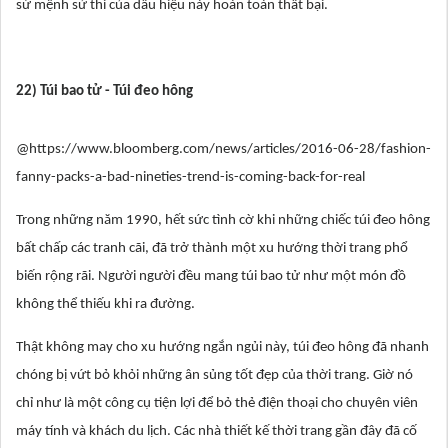
sứ mệnh sử thi của dấu hiệu này hoàn toàn thất bại.
22) Túi bao tử - Túi đeo hông
@https://www.bloomberg.com/news/articles/2016-06-28/fashion-
fanny-packs-a-bad-nineties-trend-is-coming-back-for-real
Trong những năm 1990, hết sức tình cờ khi những chiếc túi đeo hông
bất chấp các tranh cãi, đã trở thành một xu hướng thời trang phổ
biến rộng rãi. Người người đều mang túi bao tử như một món đồ
không thể thiếu khi ra đường.
Thật không may cho xu hướng ngắn ngủi này, túi đeo hông đã nhanh
chóng bị vứt bỏ khỏi những ân sủng tốt đẹp của thời trang. Giờ nó
chỉ như là một công cụ tiện lợi để bỏ thẻ điện thoại cho chuyên viên
máy tính và khách du lịch. Các nhà thiết kế thời trang gần đây đã cố