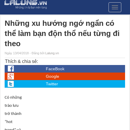
Menu
Những xu hướng ngớ ngẩn có
thể làm bạn độn thổ nếu từng đi
theo
Ngày 13/04/2018 - Đăng bởi
Lalung.vn
Thích & chia sẻ:
FaceBook
Google
Twitter
Có những
trào lưu
trở thành
“hot