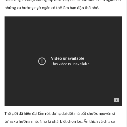
Nào cùng lê chuột xuống clip dưới đây để há hốc mồm kinh ngạc cho
những xu hướng ngớ ngẩn có thể làm bạn độn thổ nhé.
Thế giới đã hiện đại lắm rồi, đừng dại dột mà bắt chước nguyên si
từng xu hướng nhé. Nhớ là phải biết chọn lọc. Ấn thích và chia sẻ