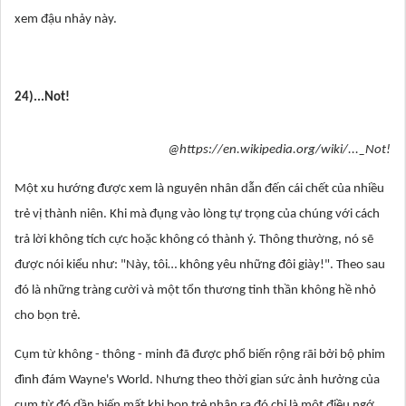
xem đậu nhảy này.
24)...Not!
@https://en.wikipedia.org/wiki/..._Not!
Một xu hướng được xem là nguyên nhân dẫn đến cái chết của nhiều
trẻ vị thành niên. Khi mà đụng vào lòng tự trọng của chúng với cách
trả lời không tích cực hoặc không có thành ý. Thông thường, nó sẽ
được nói kiểu như: "Này, tôi… không yêu những đôi giày!". Theo sau
đó là những tràng cười và một tổn thương tinh thần không hề nhỏ
cho bọn trẻ.
Cụm từ không - thông - minh đã được phổ biến rộng rãi bởi bộ phim
đình đám Wayne's World. Nhưng theo thời gian sức ảnh hưởng của
cụm từ đó dần biến mất khi bọn trẻ nhận ra đó chỉ là một điều ngớ