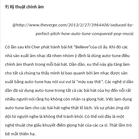
9) Kỹ thuật chỉnh âm
@http://www.theverge.com/2013/2/27/3964406/seduced-by-
perfect-pitch-how-auto-tune-conquered-pop-music
Có lần sau khi Cher phát hành bài hit "Believe"của cô ấy. Khi đó các
nhà sản xuất âm nhạc đã nhen nhóm ý định là dùng auto-tune điều
chỉnh âm thanh trong mỗi bài hát. Dần dần, xu thế này gia tăng làm
cho tất cả chúng ta thấy mình bị bao quanh bởi âm nhạc được sản
xuất bằng auto-tune hay nói vui vui là “máy xay thịt”. Các nghệ sĩ dần
dần đã sử dụng auto-tune trong tất cả các bài hát của họ đến nỗi rất
nhiều người nói rằng họ không còn nhận ra giọng hát. Việc lạm dụng
auto-tune làm cho các bài hát nghe thật lố bịch. Và sự phản ứng dữ
dội từ người nghe là không thể tránh khỏi. Có thể nói đây là một
nghệ thuật che giấu khuyết điểm giọng hát của các ca sĩ. Thật lắm trò
bịt mắt thiên hạ.