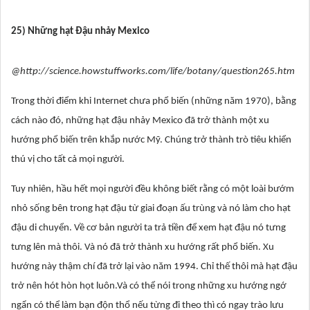
25) Những hạt Đậu nhảy Mexico
@http://science.howstuffworks.com/life/botany/question265.htm
Trong thời điểm khi Internet chưa phổ biến (những năm 1970), bằng
cách nào đó, những hạt đậu nhảy Mexico đã trở thành một xu
hướng phổ biến trên khắp nước Mỹ. Chúng trở thành trò tiêu khiển
thú vị cho tất cả mọi người.
Tuy nhiên, hầu hết mọi người đều không biết rằng có một loài bướm
nhỏ sống bên trong hạt đậu từ giai đoạn ấu trùng và nó làm cho hạt
đậu di chuyển. Về cơ bản người ta trả tiền để xem hạt đậu nó tưng
tưng lên mà thôi. Và nó đã trở thành xu hướng rất phổ biến. Xu
hướng này thậm chí đã trở lại vào năm 1994. Chỉ thế thôi mà hạt đậu
trở nên hót hòn họt luôn.Và có thể nói trong những xu hướng ngớ
ngẩn có thể làm bạn độn thổ nếu từng đi theo thì có ngay trào lưu