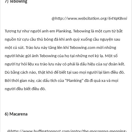
7) Tebowing
@http://www.webcitation.org/64YqKBvxi
Tương tự như người anh em Planking, Tebowing là một cụm từ bắt
nguồn từ cựu cầu thủ bóng đá khi anh quỳ xuống cầu nguyện sau
một cú sút. Trào lưu này tăng lên khi Tebowing.com mời những
người khác gửi ảnh Tebowing của họ tại những nơi kỳ lạ. Một số
người tự hỏi liệu xu trào lưu này có phải là dấu hiệu của sự đoàn kết.
Dù bằng cách nào, thật khó để biết tại sao mọi người lại làm điều đó.
Bởi thời gian này, các dấu tích của "Planking" đã đi quá xa và mọi
người đều biết điều đó.
6) Macarena
@http://www.huffingtonpost.com/entry/the-macarena-meaning-