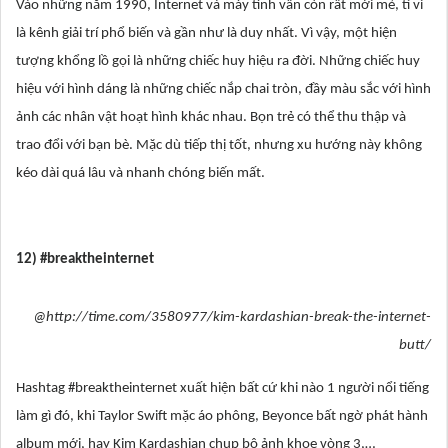
Vào những năm 1990, Internet và máy tính vẫn còn rất mới mẻ, ti vi
là kênh giải trí phổ biến và gần như là duy nhất. Vì vậy, một hiện
tượng khổng lồ gọi là những chiếc huy hiệu ra đời. Những chiếc huy
hiệu với hình dáng là những chiếc nắp chai tròn, đầy màu sắc với hình
ảnh các nhân vật hoạt hình khác nhau. Bọn trẻ có thể thu thập và
trao đổi với bạn bè. Mặc dù tiếp thị tốt, nhưng xu hướng này không
kéo dài quá lâu và nhanh chóng biến mất.
12) #breaktheinternet
@http://time.com/3580977/kim-kardashian-break-the-internet-
butt/
Hashtag #breaktheinternet xuất hiện bất cứ khi nào 1 người nổi tiếng
làm gì đó, khi Taylor Swift mặc áo phông, Beyonce bất ngờ phát hành
album mới, hay Kim Kardashian chụp bộ ảnh khoe vòng 3,…