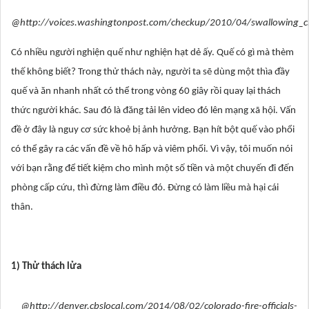
@http://voices.washingtonpost.com/checkup/2010/04/swallowing_
Có nhiều người nghiện quế như nghiện hạt dẻ ấy. Quế có gì mà thèm
thế không biết? Trong thử thách này, người ta sẽ dùng một thìa đầy
quế và ăn nhanh nhất có thể trong vòng 60 giây rồi quay lại thách
thức người khác. Sau đó là đăng tải lên video đó lên mạng xã hội. Vấn
đề ở đây là nguy cơ sức khoẻ bị ảnh hưởng. Bạn hít bột quế vào phổi
có thể gây ra các vấn đề về hô hấp và viêm phổi. Vì vậy, tôi muốn nói
với bạn rằng để tiết kiệm cho mình một số tiền và một chuyến đi đến
phòng cấp cứu, thì đừng làm điều đó. Đừng có làm liều mà hại cái
thân.
1) Thử thách lửa
@http://denver.cbslocal.com/2014/08/02/colorado-fire-officials-